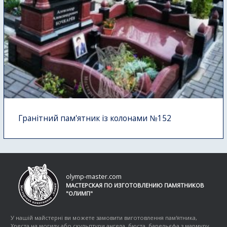
Гранітний пам'ятник із колонами №152
olymp-master.com
МАСТЕРСКАЯ ПО ИЗГОТОВЛЕНИЮ ПАМЯТНИКОВ
"ОЛИМП"
У нашій майстерні ви можете замовити виготовлення пам'ятника,
Хреста на могилу або скульптури ангела, бюста, барельєфа з мармуру