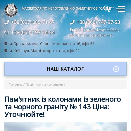
🔍
МАСТЕРСКАЯ ПО ИЗГОТОВЛЕНИЮ ПАМЯТНИКОВ "ОЛИМП"
+38 (097) 085-71-67
+38 (066) 747-97-53
М.П.Олімп (olymp-master)
+38 (063) 197-14-54
olimp-master@ukr.net
м. Бровари.
вул. Сергія Москаленка 16, офіс 51
м. Київ
вул. Магнітогорська 1а, офіс 21
НАШ КАТАЛОГ
Головна
/
Пам'ятники з колонами
/
Пам'ятник із колонами із зеленого
та чорного граніту № 143 Ціна:
Уточнюйте!