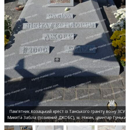
Пам'ятник Козацький хрест із Танського граніту воїну ЗСУ
Микита Забіла (позивний ДЖОБС), м. Ніжин, цвинтар Гуньки.