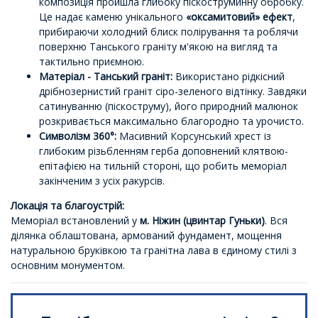
композиція пройшла глибоку піскоструминну обробку.
Це надає каменю унікального
«оксамитовий» ефект
,
прибираючи холодний блиск полірування та роблячи
поверхню Танського граніту м'якою на вигляд та
тактильно приємною.
Матеріал - Танський граніт:
Використано рідкісний
дрібнозернистий граніт сіро-зеленого відтінку. Завдяки
сатинуванню (піскоструму), його природний малюнок
розкривається максимально благородно та урочисто.
Символізм 360°:
Масивний Корсунський хрест із
глибоким різьбленням герба доповнений клятвою-
епітафією на тильній стороні, що робить меморіал
закінченим з усіх ракурсів.
Локація та благоустрій:
Меморіал встановлений у
м. Ніжин (цвинтар Гуньки)
. Вся
ділянка облаштована, армований фундамент, мощення
натуральною бруківкою та гранітна лава в єдиному стилі з
основним монументом.