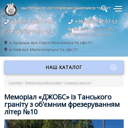
🔍
МАСТЕРСКАЯ ПО ИЗГОТОВЛЕНИЮ ПАМЯТНИКОВ "ОЛИМП"
+38 (097) 085-71-67
+38 (066) 747-97-53
М.П.Олімп (olymp-master)
+38 (063) 197-14-54
olimp-master@ukr.net
м. Бровари.
вул. Сергія Москаленка 16, офіс 51
м. Київ
вул. Магнітогорська 1а, офіс 21
НАШ КАТАЛОГ
Головна
/
Пам'ятники військовим
/
Козацькі хрести
/
Меморіал «ДЖОБС» із Танського
граніту з об'ємним фрезеруванням
літер №10