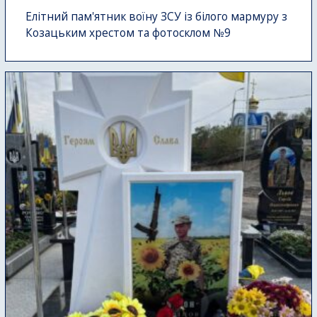
Елітний пам'ятник воїну ЗСУ із білого мармуру з
Козацьким хрестом та фотосклом №9