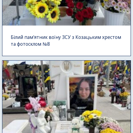
Білий пам'ятник воїну ЗСУ з Козацьким хрестом
та фотосклом №8