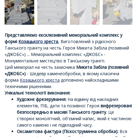
Представляємо ексклюзивний меморіальний комплекс у
формі
Козацького хреста
, Виготовлений з рідкісного
Танського граніту на честь Героя Микита Забіла (позивний
«ДЖОБС») ... Меморіальний комплекс «ДЖОБС» -
Монументальне мистецтво в Танському граніті.
Цей меморіал на честь захисника
Микита Забіла (позивний
«ДЖОБС»)
- Шедевр каменеобробки, в якому класична
форма
Козацького хреста
доповнено найскладнішими
технічними рішеннями.
Унікальні технології виконання:
Художнє фрезерування:
На відміну від накладних
елементів, ПІБ, дати та позивної Героя
вифрезеровані
безпосередньо в масиві Танського граніту
. Це
створює монолітний, об'ємний напис, який є частиною
самого каменю і не підвладний часу.
Оксамитова фактура (Піскоструминна обробка):
Вся