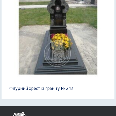
Фігурний хрест із граніту № 243