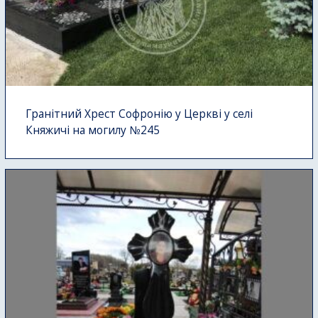
Гранітний Хрест Софронію у Церкві у селі
Княжичі на могилу №245