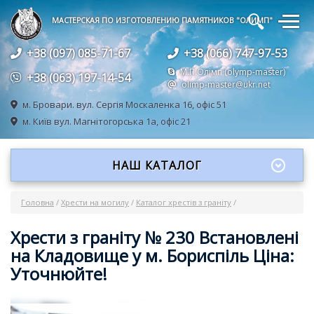
🔍
МАСТЕРСКАЯ ПО ИЗГОТОВЛЕНИЮ ПАМЯТНИКОВ "ОЛИМП"
+38 (097) 085-71-67
+38 (066) 747-97-53
М.П.Олімп (olymp-master)
+38 (063) 197-14-54
olimp-master@ukr.net
м. Бровари.
вул. Сергія Москаленка 16, офіс 51
м. Київ
вул. Магнітогорська 1а, офіс 21
НАШ КАТАЛОГ
Головна
/
Хрести на могилу
/
Каталог хрестів з граніту
/
Хрести з граніту № 230 Встановлені
на Кладовище у м. Бориспіль Ціна:
Уточнюйте!