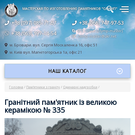
🔍
МАСТЕРСКАЯ ПО ИЗГОТОВЛЕНИЮ ПАМЯТНИКОВ "ОЛИМП"
+38 (097) 085-71-67
+38 (066) 747-97-53
М.П.Олімп (olymp-master)
+38 (063) 197-14-54
olimp-master@ukr.net
м. Бровари.
вул. Сергія Москаленка 16, офіс 51
м. Київ
вул. Магнітогорська 1а, офіс 21
НАШ КАТАЛОГ
Головна
/
Пам'ятники з граніту
/
Одинарні надгробки
/
Гранітний пам'ятник із великою
керамікою № 335