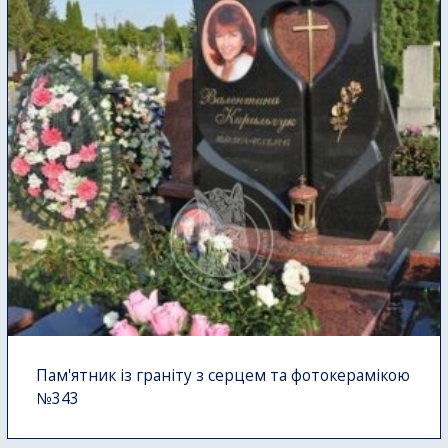
Пам'ятник із граніту з серцем та фотокерамікою
№343