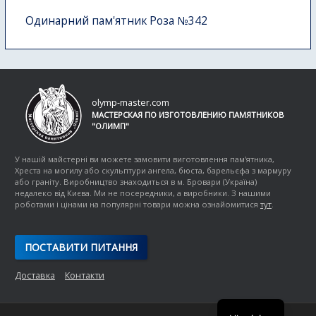
Одинарний пам'ятник Роза №342
olymp-master.com
МАСТЕРСКАЯ ПО ИЗГОТОВЛЕНИЮ ПАМЯТНИКОВ
"ОЛИМП"
У нашій майстерні ви можете замовити виготовлення пам'ятника,
Хреста на могилу або скульптури ангела, бюста, барельєфа з мармуру
або граніту. Виробництво знаходиться в м. Бровари (Україна)
недалеко від Києва. Ми не посередники, а виробники. З нашими
роботами і цінами на популярні товари можна ознайомитися
тут
.
ПОСТАВИТИ ПИТАННЯ
Доставка
Контакти