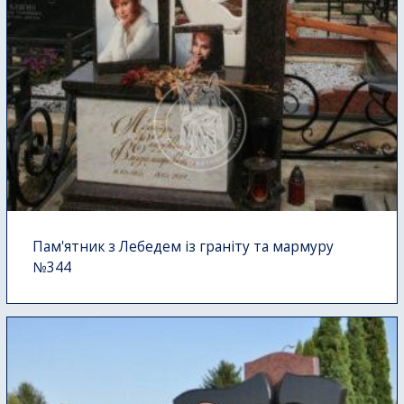
Пам'ятник з Лебедем із граніту та мармуру
№344