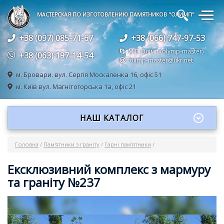
🔍
МАСТЕРСКАЯ ПО ИЗГОТОВЛЕНИЮ ПАМЯТНИКОВ "ОЛИМП"
+38 (097) 085-71-67
+38 (066) 747-97-53
М.П.Олімп (olymp-master)
+38 (063) 197-14-54
olimp-master@ukr.net
м. Бровари.
вул. Сергія Москаленка 16, офіс 51
м. Київ
вул. Магнітогорська 1а, офіс 21
НАШ КАТАЛОГ
Головна
/
Пам'ятники з граніту
/
Гарні пам'ятники
/
Ексклюзивний комплекс з мармуру
та граніту №237