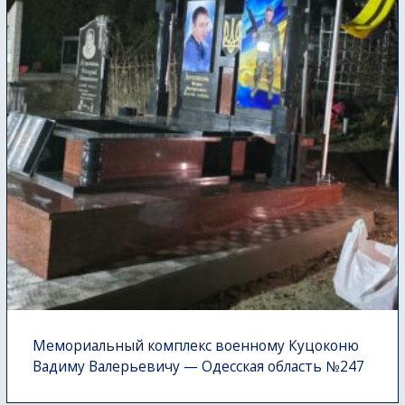
Мемориальный комплекс военному Куцоконю
Вадиму Валерьевичу — Одесская область №247