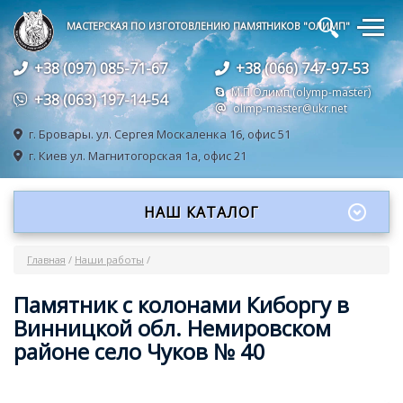
🔍
МАСТЕРСКАЯ ПО ИЗГОТОВЛЕНИЮ ПАМЯТНИКОВ "ОЛИМП"
+38 (097) 085-71-67
+38 (066) 747-97-53
М.П.Олимп (olymp-master)
+38 (063) 197-14-54
olimp-master@ukr.net
г. Бровары.
ул. Сергея Москаленка 16, офис 51
г. Киев
ул. Магнитогорская 1а, офис 21
НАШ КАТАЛОГ
Главная
/
Наши работы
/
Памятник с колонами Киборгу в
Винницкой обл. Немировском
районе село Чуков № 40