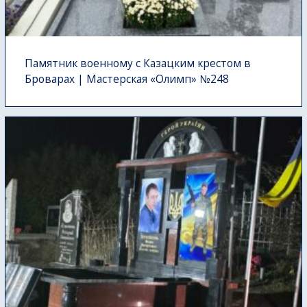
Памятник военному с Казацким крестом в
Броварах | Мастерская «Олимп» №248