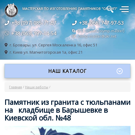
🔍
МАСТЕРСКАЯ ПО ИЗГОТОВЛЕНИЮ ПАМЯТНИКОВ "ОЛИМП"
+38 (097) 085-71-67
+38 (066) 747-97-53
М.П.Олимп (olymp-master)
+38 (063) 197-14-54
olimp-master@ukr.net
г. Бровары.
ул. Сергея Москаленка 16, офис 51
г. Киев
ул. Магнитогорская 1а, офис 21
НАШ КАТАЛОГ
Главная
/
Наши работы
/
Памятник из гранита с тюльпанами
на кладбище в Барышевке в
Киевской обл. №48