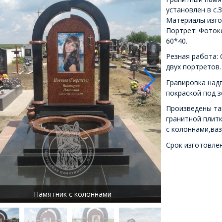
установлен в с.
Материалы изгот
Портрет: Фоток
60*40.
Резная работа: 
двух портретов.
Гравировка надп
покраской под з
Произведены та
гранитной плит
с колоннами,ваз
Срок изготовлен
Памятник с колоннами
Одинарны