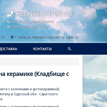
+38 (066) 747-97-53
М.П.Олимп (olymp-master)
olimp-master@ukr.net
 51
г. Киев
ул. Магнитогорская 1а, офис 21
ДОСТАВКА
КОНТАКТЫ
🔍
на керамике (Кладбище с
анита с колоннами и фотокерамикой,
могилу в Одесской обл. Саратского
я.
тник с колоннами и фотокерамикой