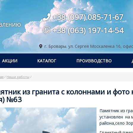
+38 (097) 085-71-67
ОВЛЕНИЮ
+38 (063) 197-14-54
г. Бровары.
ул. Сергея Москаленка 16, офис
АКЦИИ
КАТАЛОГ
ПРОИЗВОДСТВО
ая
/
Наши работы
/
ятник из гранита с колоннами и фото 
я) №63
Памятник из гр
установлен на 
района,село Зор
Гранитный памя