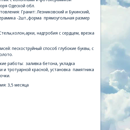
Зоря Одеской обл.
овления: Гранит: Лезниковский и Букинский,
ерамика -2шт.,форма прямоугольная размер
Стелы,колон,арки, надгробия с сердцем, врезка
исей: пескоструйный способ глубокие буквы, с
олото.
кие работы: заливка бетона, укладка
ки и тротуарной красной, установка памятника
очки.
ия: 3,5 месяца
й памятник с фотокерамикой
Гранитный памят