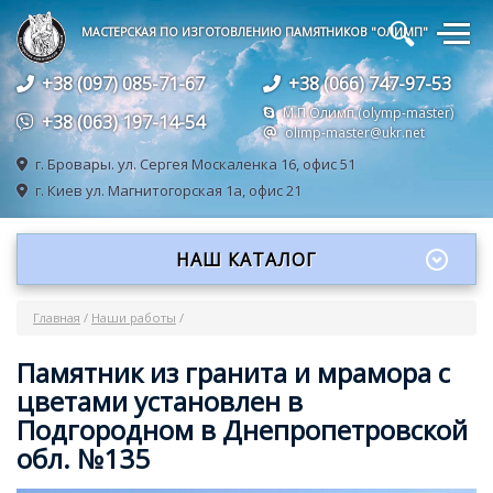
🔍
МАСТЕРСКАЯ ПО ИЗГОТОВЛЕНИЮ ПАМЯТНИКОВ "ОЛИМП"
+38 (097) 085-71-67
+38 (066) 747-97-53
М.П.Олимп (olymp-master)
+38 (063) 197-14-54
olimp-master@ukr.net
г. Бровары.
ул. Сергея Москаленка 16, офис 51
г. Киев
ул. Магнитогорская 1а, офис 21
НАШ КАТАЛОГ
Главная
/
Наши работы
/
Памятник из гранита и мрамора с
цветами установлен в
Подгородном в Днепропетровской
обл. №135