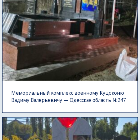
Мемориальный комплекс военному Куцоконю
Вадиму Валерьевичу — Одесская область №247