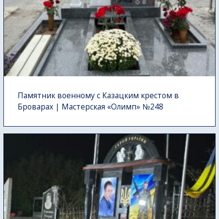
Памятник военному с Казацким крестом в
Броварах | Мастерская «Олимп» №248