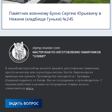
Памятник военному Бухно Сергею Юрьевичу в
Нежине (кладбище Гуньки) №245
olymp-master.com
МАСТЕРСКАЯ ПО ИЗГОТОВЛЕНИЮ ПАМЯТНИКОВ
"ОЛИМП"
В нашей мастерской вы можете заказать изготовление памятника,
креста на могилу или скульптуры ангела, бюста, барельефа из
мрамора или гранита. Производство находится в г. Бровары
(Украина) недалеко от Киева. Мы не посредники, а производители. С
нашими работами и ценами на популярные товары можно
ознакомиться
здесь
.
ЗАДАТЬ ВОПРОС