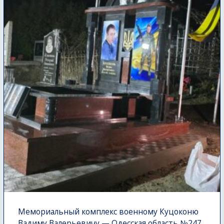
Мемориальный комплекс военному Куцоконю
Вадиму Валерьевичу — Одесская область №247