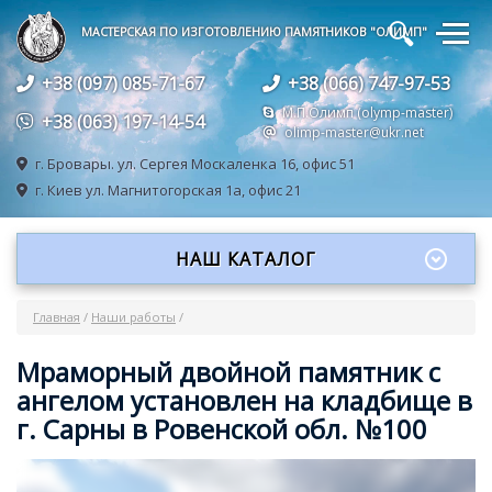
🔍
МАСТЕРСКАЯ ПО ИЗГОТОВЛЕНИЮ ПАМЯТНИКОВ "ОЛИМП"
+38 (097) 085-71-67
+38 (066) 747-97-53
М.П.Олимп (olymp-master)
+38 (063) 197-14-54
olimp-master@ukr.net
г. Бровары.
ул. Сергея Москаленка 16, офис 51
г. Киев
ул. Магнитогорская 1а, офис 21
НАШ КАТАЛОГ
Главная
/
Наши работы
/
Мраморный двойной памятник с
ангелом установлен на кладбище в
г. Сарны в Ровенской обл. №100