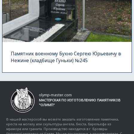
Памятник военному Бухно Сергею Юрьевичу в
Нежине (кладбище Гуньки) №245
olymp-master.com
МАСТЕРСКАЯ ПО ИЗГОТОВЛЕНИЮ ПАМЯТНИКОВ
"ОЛИМП"
В нашей мастерской вы можете заказать изготовление памятника,
креста на могилу или скульптуры ангела, бюста, барельефа из
мрамора или гранита. Производство находится в г. Бровары
(Украина) недалеко от Киева. Мы не посредники, а производители. С