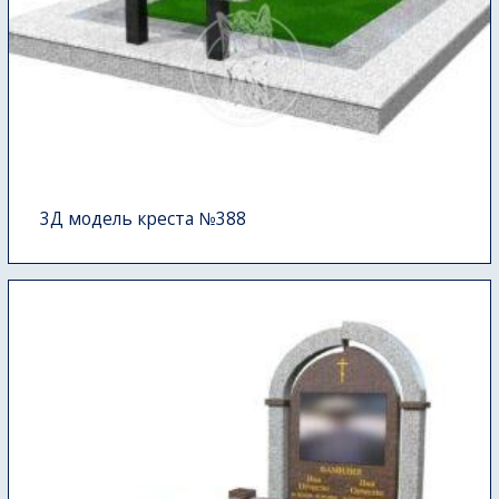
3Д модель креста №388