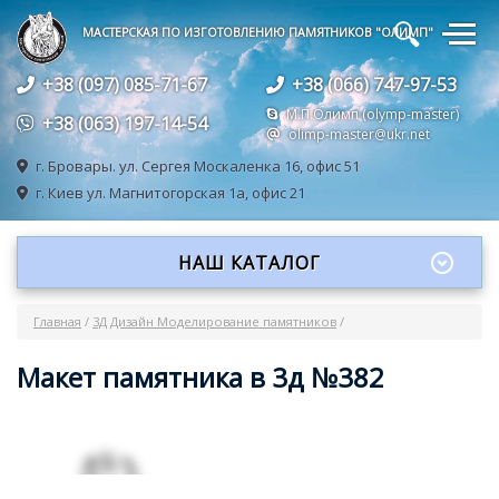
🔍
МАСТЕРСКАЯ ПО ИЗГОТОВЛЕНИЮ ПАМЯТНИКОВ "ОЛИМП"
+38 (097) 085-71-67
+38 (066) 747-97-53
М.П.Олимп (olymp-master)
+38 (063) 197-14-54
olimp-master@ukr.net
г. Бровары.
ул. Сергея Москаленка 16, офис 51
г. Киев
ул. Магнитогорская 1а, офис 21
НАШ КАТАЛОГ
Главная
/
3Д Дизайн Моделирование памятников
/
Макет памятника в 3д №382