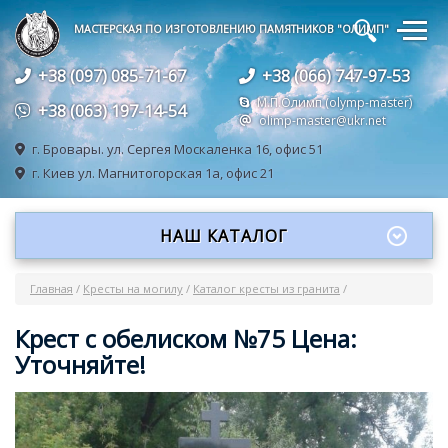
🔍
МАСТЕРСКАЯ ПО ИЗГОТОВЛЕНИЮ ПАМЯТНИКОВ "ОЛИМП"
+38 (097) 085-71-67
+38 (066) 747-97-53
М.П.Олимп (olymp-master)
+38 (063) 197-14-54
olimp-master@ukr.net
г. Бровары.
ул. Сергея Москаленка 16, офис 51
г. Киев
ул. Магнитогорская 1а, офис 21
НАШ КАТАЛОГ
Главная
/
Кресты на могилу
/
Каталог кресты из гранита
/
Крест с обелиском №75 Цена:
Уточняйте!