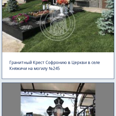
Гранитный Крест Софронию в Церкви в селе
Княжичи на могилу №245